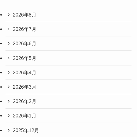
2026年8月
2026年7月
2026年6月
2026年5月
2026年4月
2026年3月
2026年2月
2026年1月
2025年12月