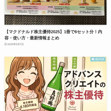
【マクドナルド株主優待2025】1冊で6セット分！内
容・使い方・最新情報まとめ
2025年5月7日
優待到着