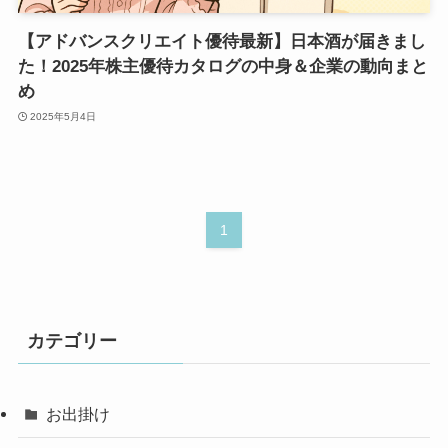
【アドバンスクリエイト優待最新】日本酒が届きまし
た！2025年株主優待カタログの中身＆企業の動向まと
め
2025年5月4日
1
カテゴリー
お出掛け