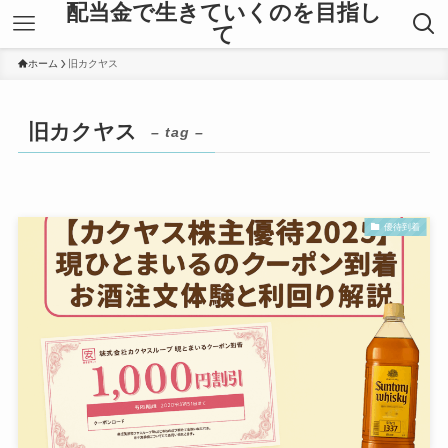
配当金で生きていくのを目指し
て
ホーム
旧カクヤス
旧カクヤス
– tag –
優待到着