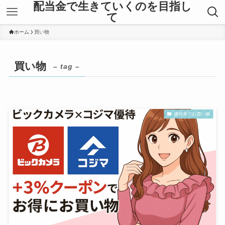
配当金で生きていくのを目指し
て
ホーム
買い物
買い物
– tag –
優待券でお買い物