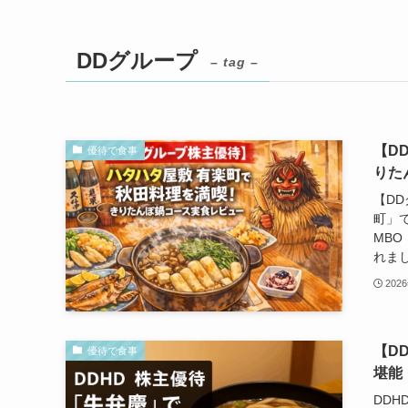
DDグループ
– tag –
【D
優待で食事
りた
【D
町」
MB
れまし
202
【D
優待で食事
堪能
DD