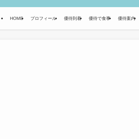
HOME
プロフィール
優待到着
優待で食事
優待案内