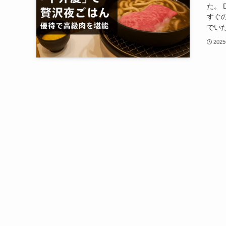
た。
すぐ
でいた
202