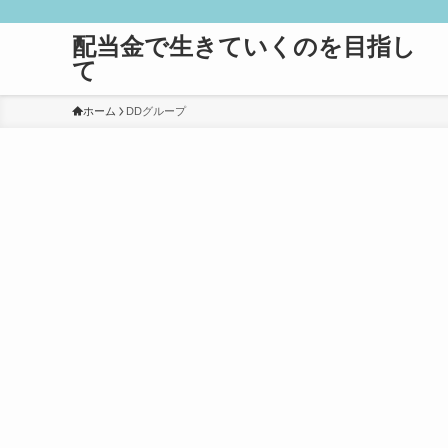
配当金で生きていくのを目指し
て
ホーム
DDグループ