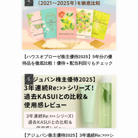
【ハウスオブローゼ株主優待2025】5年分の優
待品を徹底比較！優待＋配当利回りもチェック
【アジュバン株主優待2025】3年連続Re:>>>シ