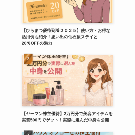
【ひらまつ優待到着２０２５】使い方・お得な
活用例も紹介！思い出の仙石原ステイと
20％OFFの魅力
【ヤーマン株主優待】2万円分で美容アイテムを
実質500円でゲット！実際に選んだ中身を公開